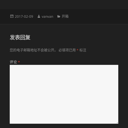
发
作
分
2017-02-09
vanvan
开箱
布
者
类
于
发表回复
您的电子邮箱地址不会被公开。
必填项已用
*
标注
评论
*