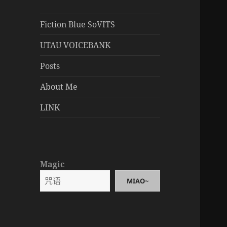
Fiction Blue SoVITS
UTAU VOICEBANK
Posts
About Me
LINK
Magic
MIAO~