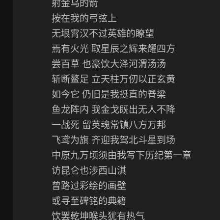
射金乌的箭
按在我的弓弦上
无垠霄汉不过英雄的瞭望
焉有火光 取星辰之辉来耀四方
尝百草 也豪饮大泽河渭汤汤
斩断鳌足 立天柱万仞以正玄黄
如今它 仍旧是我挺直的脊梁
鱼龙阵内 我金戈既出无人不降
一战死 留英魂常镇八方万邦
飞鸢为旗 齐迎我驾北斗星到场
中原九万顷须由我写下历纪第一章
访昆仑也涉西山淇
曾路过彩绘的画壁
或寻至碑铭的典籍
饮罢乾坤喉头犹有热气