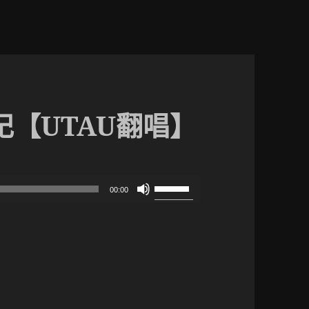
纪【UTAU翻唱】
使
00:00
用
上
/
下
箭