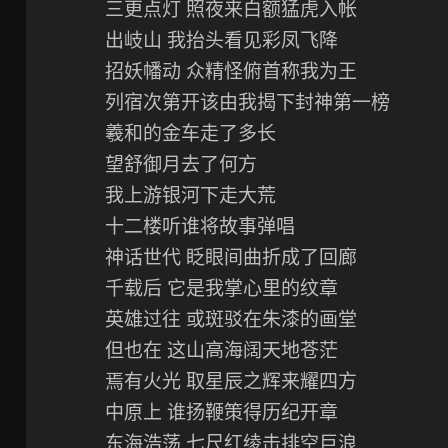
三更点灯 照夜来白额猛虎入帐
出岐山 我抬头看见彩凤飞降
招妖幡动 众精怪俯首称我为王
列宿次第开该由我揭下封神第一榜
羲和的金车走了多长
望舒御月去了何方
我上游银河下走大荒
十二楼听谁将故事弹唱
神话世代 眨眼间曲折成了回廊
千载后 它是我掌心里的纹章
英雄过往 或斑驳在朱漆的画堂
但也在 这山高海阔天地苍茫
焉有火光 取星辰之辉来耀四方
中原上 谁扬鞭策得历纪开章
东海浩荡 七尺红绫击排空巨浪