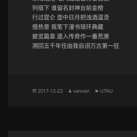
列宿下 谁留名封神台前金榜
行过昆仑 壶中日月把浊酒温烫
借热意 我笔下漫书琅环典藏
披览篇章 遁入传奇作一番荒唐
溯回五千年任由我自诩万古第一狂
发
作
分
2017-12-23
vanvan
UTAU
布
者
类
于