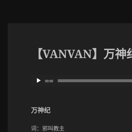
【VANVAN】万神
音
00:00
频
播
放
万神纪
器
词：邪叫教主