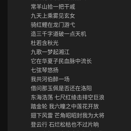
常羊山拾一把干戚
九天上乘雾见玄女
骑红鲤在龙门游弋
造三千字道破一点天机
杜若含秋光
九歌一梦起湘江
它在华夏子民血脉中流长
七弦琴悠扬
我共河伯醉一场
借问那玉佩是否还在洛阳
东海浩荡 七尺红绫击排空巨浪
踏金轮 我六瞳之中莲花开放
翅下风雷 芒角昭昭封我为大将
登云行 石烂松枯也不过片晌