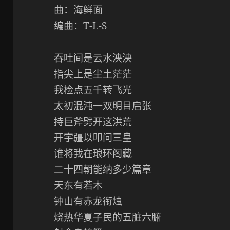
曲：海鲜面
编曲：T-L-S
吞吐间是云水泱泱
指尖上是尘土茫茫
我检点五千转飞光
太初混沌一双明目启张
持巨斧劈开这洪荒
开宇疆以叩问三皇
谁将我在琅环阁藏
二十四朝能纳多少篇章
天东有若木
钟山有赤龙衔烛
烧热华夏子民的五脏六腑