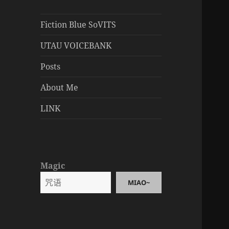
Fiction Blue SoVITS
UTAU VOICEBANK
Posts
About Me
LINK
Magic
MIAO~