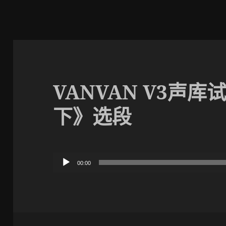
VANVAN V3声
下》选段
音
00:00
频
播
放
器