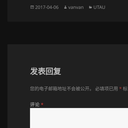
发
作
分
2017-04-06
vanvan
UTAU
布
者
类
于
发表回复
您的电子邮箱地址不会被公开。
必填项已用
*
标
评论
*