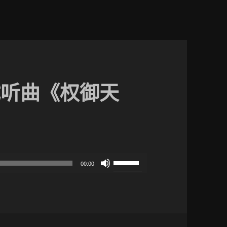
库试听曲《权御天
使
00:00
用
上
/
下