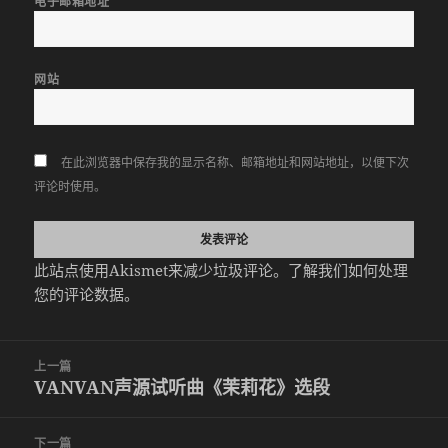
电子邮箱地址
网站
在此浏览器中保存我的显示名称、邮箱地址和网站地址，以便下次
评论时使用。
此站点使用Akismet来减少垃圾评论。
了解我们如何处理
您的评论数据
。
文
上一篇
章
VANVAN声源试听曲《茉莉花》选段
上
导
篇
航
文
下一篇