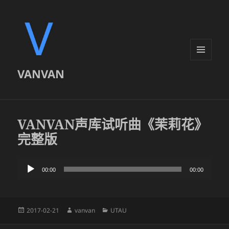
菜单和
VANVAN
挂件
VANVAN声库试听曲《茉莉花》
完整版
音
00:00
00:00
频
播
放
发
作
分
2017-02-21
vanvan
UTAU
器
布
者
类
于