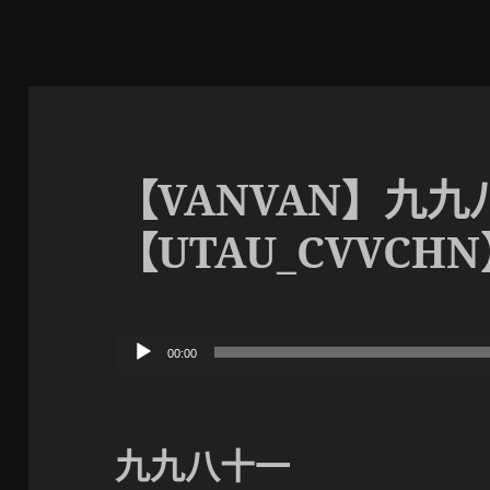
【VANVAN】九九
【UTAU_CVVCH
音
00:00
频
播
放
九九八十一
器