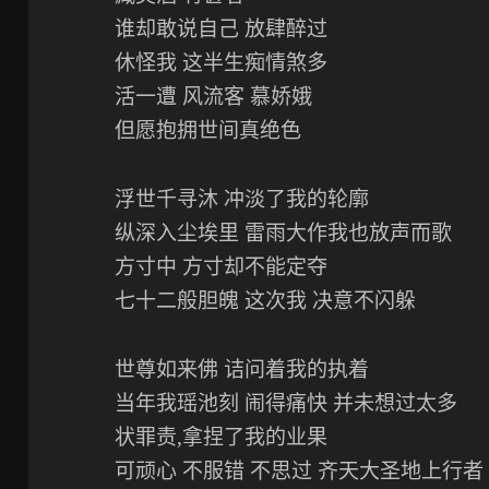
谁却敢说自己 放肆醉过
休怪我 这半生痴情煞多
活一遭 风流客 慕娇娥
但愿抱拥世间真绝色
浮世千寻沐 冲淡了我的轮廓
纵深入尘埃里 雷雨大作我也放声而歌
方寸中 方寸却不能定夺
七十二般胆魄 这次我 决意不闪躲
世尊如来佛 诘问着我的执着
当年我瑶池刻 闹得痛快 并未想过太多
状罪责,拿捏了我的业果
可顽心 不服错 不思过 齐天大圣地上行者