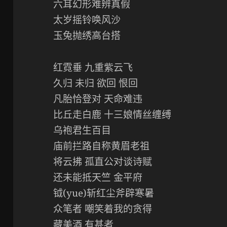
六耳幻形难辨真假
太岁摇铃唤风沙
玉兔抛绣高台搭
红霓垂 九重紫云飞
久归 未归 欲回 恨回
凡胎恰登对 天命难违
比丘走白鹿 十三娘情丝缠缚
乌袍君生百目
庙前拦路自称黄眉老祖
将云拂 孤直公对谈诗赋
还未能抵天竺 金平府
钺(yue)斩红尘斧辟寒暑
众笔者 嘲笑着我的贪得
藏美酒 有甚者