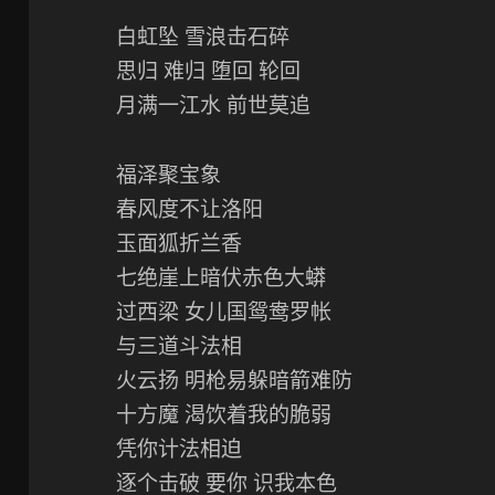
白虹坠 雪浪击石碎
思归 难归 堕回 轮回
月满一江水 前世莫追
福泽聚宝象
春风度不让洛阳
玉面狐折兰香
七绝崖上暗伏赤色大蟒
过西梁 女儿国鸳鸯罗帐
与三道斗法相
火云扬 明枪易躲暗箭难防
十方魔 渴饮着我的脆弱
凭你计法相迫
逐个击破 要你 识我本色