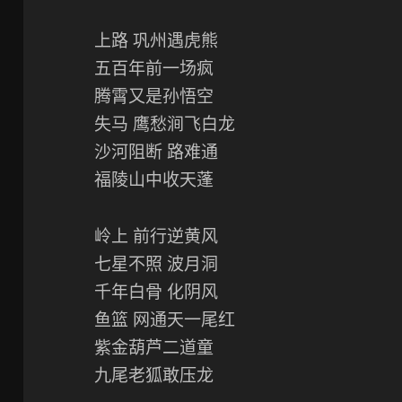
上路 巩州遇虎熊
五百年前一场疯
腾霄又是孙悟空
失马 鹰愁涧飞白龙
沙河阻断 路难通
福陵山中收天蓬
岭上 前行逆黄风
七星不照 波月洞
千年白骨 化阴风
鱼篮 网通天一尾红
紫金葫芦二道童
九尾老狐敢压龙