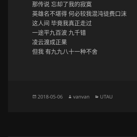
那传说 忘却了我的寂寞
英雄名不堪得 何必较我混沌徒费口沫
这人间 毕竟我真正走过
一途平九百波 九千错
凌云渡成正果
但我 有九九八十一种不舍
发
作
分
2018-05-06
vanvan
UTAU
布
者
类
于