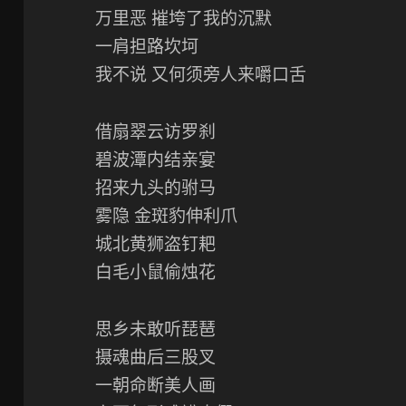
万里恶 摧垮了我的沉默
一肩担路坎坷
我不说 又何须旁人来嚼口舌
借扇翠云访罗刹
碧波潭内结亲宴
招来九头的驸马
雾隐 金斑豹伸利爪
城北黄狮盗钉耙
白毛小鼠偷烛花
思乡未敢听琵琶
摄魂曲后三股叉
一朝命断美人画