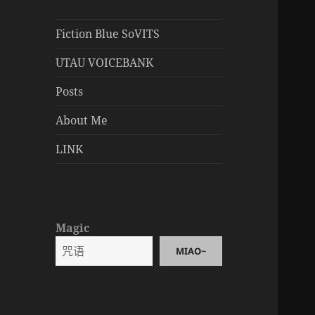
Fiction Blue SoVITS
UTAU VOICEBANK
Posts
About Me
LINK
Magic
MIAO~