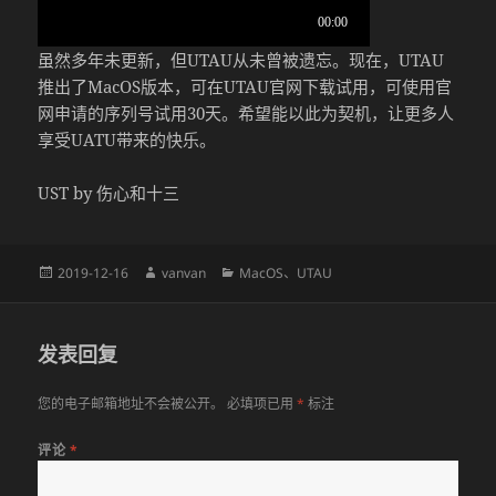
虽然多年未更新，但UTAU从未曾被遗忘。现在，UTAU
推出了MacOS版本，可在UTAU官网下载试用，可使用官
网申请的序列号试用30天。希望能以此为契机，让更多人
享受UATU带来的快乐。
UST by 伤心和十三
发
作
分
2019-12-16
vanvan
MacOS
、
UTAU
布
者
类
于
发表回复
您的电子邮箱地址不会被公开。
必填项已用
*
标注
评论
*