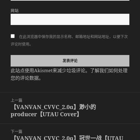
网站
在此浏览器中保存我的显示名称、邮箱地址和网站地址，以便下次
评论时使用。
此站点使用Akismet来减少垃圾评论。
了解我们如何处理
您的评论数据
。
文
上一篇
章
【VANVAN_CVVC_2.0α】渺小的
上
导
producer【UTAU Cover】
篇
航
文
章：
下一篇
【VANVAN_CVVC_2.0α】冠世一战【UTAU
下