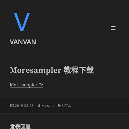
菜单和
VANVAN
挂件
Moresampler 教程下载
Moresampler.7z
发
作
分
2019-02-23
vanvan
UTAU
布
者
类
于
发表回复