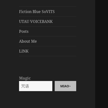
Fiction Blue SoVITS
UTAU VOICEBANK
Posts
About Me
LINK
Magic
MIAO~