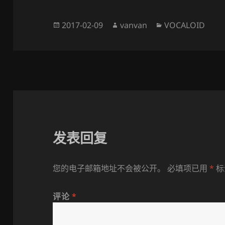
发
作
分
2017-02-09
vanvan
VOCALOID
布
者
类
于
发表回复
您的电子邮箱地址不会被公开。
必填项已用
*
标
评论
*